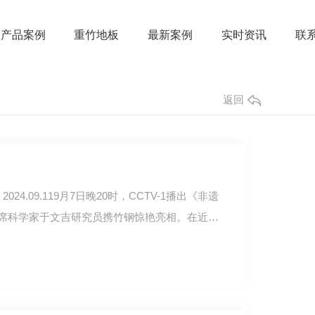
产品案例
重竹地板
最新案例
实时资讯
联
返回
24.09.119月7日晚20时，CCTV-1播出《非遗
席科学家于文吉研究员携竹钢惊艳亮相。在近5