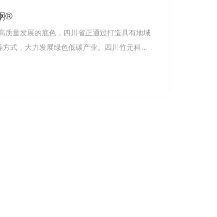
钢®
高质量发展的底色，四川省正通过打造具有地域
”等方式，大力发展绿色低碳产业。四川竹元科技
TEASURE）连锁店